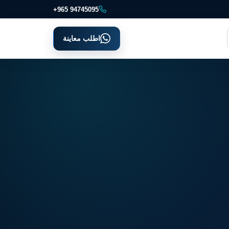
+965 94745095
اطلب معاينة