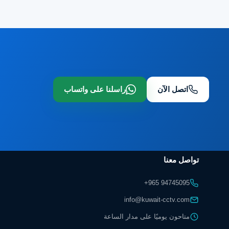
اتصل الآن
راسلنا على واتساب
تواصل معنا
+965 94745095
info@kuwait-cctv.com
متاحون يوميًا على مدار الساعة