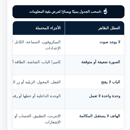
›
☝
‹
اسحب الجدول يمينًا ويسارًا لعرض بقية المعلومات
العطل الظاهر
الأجزاء المحتملة
لا يوجد صوت
الميكروفون، السماعة، الكابل أو
الإعدادات
الصورة ضعيفة أو متوقفة
كاميرا الباب، الشاشة، الطاقة أو الكابل
الباب لا يفتح
القفل، المحول، الريليه أو زر الفتح
وحدة واحدة لا تعمل
الوحدة الداخلية أو خطها أو رقمها
الهاتف لا يستقبل المكالمة
الإنترنت، التطبيق، الحساب أو
الإشعارات