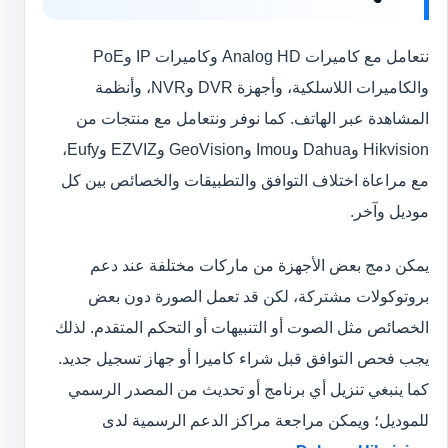
نتعامل مع كاميرات Analog HD وكاميرات IP وPoE
والكاميرات اللاسلكية، وأجهزة DVR وNVR، وأنظمة
المشاهدة عبر الهاتف. كما نوفر ونتعامل مع منتجات من
Hikvision وDahua وImou وGeoVision وEZVIZ وEufy،
مع مراعاة اختلاف التوافق والتطبيقات والخصائص بين كل
موديل وآخر.
يمكن دمج بعض الأجهزة من ماركات مختلفة عند دعم
بروتوكولات مشتركة، لكن قد تعمل الصورة دون بعض
الخصائص مثل الصوت أو التنبيهات أو التحكم المتقدم. لذلك
يجب فحص التوافق قبل شراء كاميرا أو جهاز تسجيل جديد.
كما ينبغي تنزيل أي برنامج أو تحديث من المصدر الرسمي
للموديل؛ ويمكن مراجعة مراكز الدعم الرسمية لدى