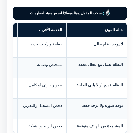
›
☝
‹
اسحب الجدول يمينًا ويسارًا لعرض بقية المعلومات
حالة الموقع
الخدمة الأقرب
ما يتم ف
لا يوجد نظام حالي
معاينة وتركيب جديد
نقاط الت
والربط ب
النظام يعمل مع عطل محدد
تشخيص وصيانة
الكاميرا
والإعداد
النظام قديم أو لا يلبي الحاجة
تطوير جزئي أو كامل
القطع ال
المطلوبة
توجد صورة ولا يوجد حفظ
فحص التسجيل والتخزين
والوقت
المشاهدة من الهاتف متوقفة
فحص الربط والشبكة
الإنترنت والتطبي